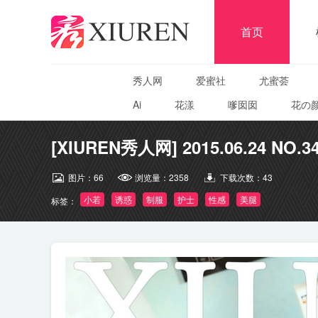
首页
秀人网
爱蜜社
尤蜜荟
Ai
花漾
嗲囡囡
花の
[XIUREN秀人网] 2015.06.24 NO.34
图片：
66
浏览量：
2358
下载次数：
43
小若
诱惑
制服
护士
性感
美腿
标签：