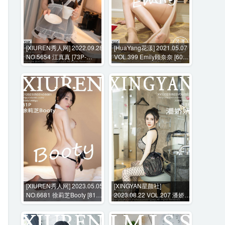
[XIUREN秀人网] 2022.09.28
[HuaYang花漾] 2021.05.07
NO.5654 江真真 [73P-
VOL.399 Emily顾奈奈 [60P-
687MB]
651MB]
[XIUREN秀人网] 2023.05.05
[XINGYAN星颜社]
NO.6681 徐莉芝Booty [81P-
2023.08.22 VOL.207 潘娇娇
641MB]
[83P-1110MB]