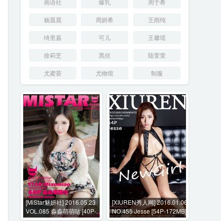
画语社
爆乳
周于希
杨晨晨
周妍希
王雨纯
绮里嘉
可儿
王馨瑶
徐莉芝
黑丝
陆萱萱
尤蜜荟
尤物馆
制服
[MiStar魅妍社] 2016.05.23
[XIUREN秀人网] 2016.01.06
VOL.085 淼淼萌萌哒 [40P-
NO.455 Jesse [54P-172MB]
155M]