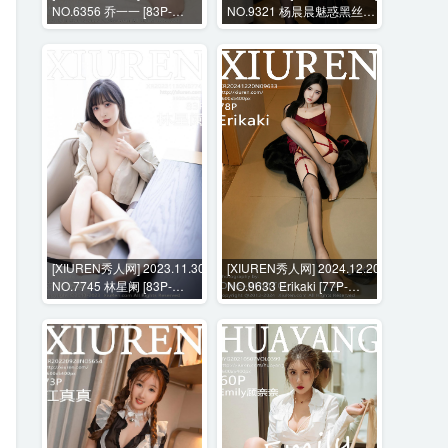
NO.6356 乔一一 [83P-
NO.9321 杨晨晨魅惑黑丝拍
780MB]
摄+花絮视频 [100P+1V-
1672MB]
[XIUREN秀人网] 2023.11.30
[XIUREN秀人网] 2024.12.20
NO.7745 林星阑 [83P-
NO.9633 Erikaki [77P-
613MB]
914MB]