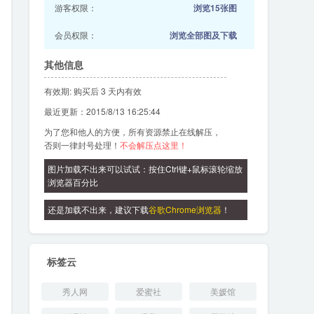
游客权限：
浏览15张图
会员权限：
浏览全部图及下载
其他信息
有效期: 购买后 3 天内有效
最近更新：2015/8/13 16:25:44
为了您和他人的方便，所有资源禁止在线解压，
否则一律封号处理！
不会解压点这里！
图片加载不出来可以试试：按住Ctrl键+鼠标滚轮缩放
浏览器百分比
还是加载不出来，建议下载
谷歌Chrome浏览器
！
标签云
秀人网
爱蜜社
美媛馆