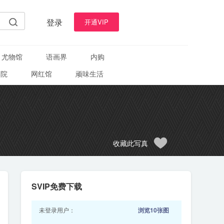
登录
开通VIP
尤物馆
语画界
内购
学院
网红馆
顽味生活
收藏此写真
SVIP免费下载
未登录用户：
浏览10张图