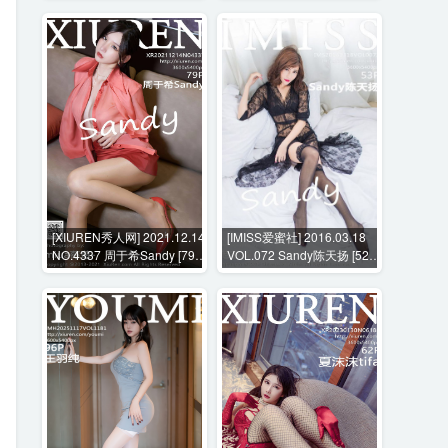
[XIUREN秀人网] 2021.12.14
[IMISS爱蜜社] 2016.03.18
NO.4337 周于希Sandy [79P-
VOL.072 Sandy陈天扬 [52P-
789MB]
160MB]