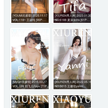
[YOUMI尤蜜荟] 2025.11.17
[XIUREN秀人网] 2023.01.30
VOL.1181 王语纯 [96P-
NO.6188 夏沫沫tifa [61P-
715MB]
713MB]
[MyGirl美媛馆] 2015.03.27
[XIUREN秀人网] 2022.05.16
VOL.109 刘飞儿Faye [71P-
NO.5015 王馨瑶yanni
277MB]
[108P-842MB]