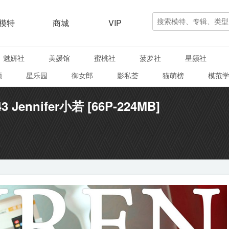
模特
商城
VIP
魅妍社
美媛馆
蜜桃社
菠萝社
星颜社
颜
星乐园
御女郎
影私荟
猫萌榜
模范
3 Jennifer小若 [66P-224MB]