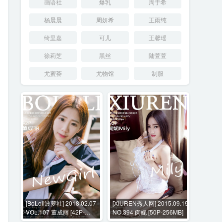
画语社
爆乳
周于希
杨晨晨
周妍希
王雨纯
绮里嘉
可儿
王馨瑶
徐莉芝
黑丝
陆萱萱
尤蜜荟
尤物馆
制服
[BoLoli波萝社] 2018.02.07
[XIUREN秀人网] 2015.09.19
VOL.107 董成丽 [42P-
NO.394 闵妮 [50P-256MB]
155MB]