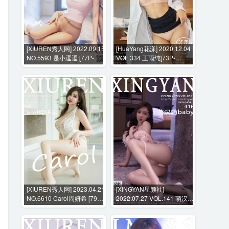
[XIUREN秀人网] 2022.09.15
[HuaYang花漾] 2020.12.04
NO.5593 是小逗逗 [77P-
VOL.334 王雨纯[73P-
607BM]
735MB]
[XIUREN秀人网] 2023.04.21
[XINGYAN星颜社]
NO.6610 Carol周妍希 [79P-
2022.07.27 VOL.141 萌汉药
608MB]
baby [41P-373MB]