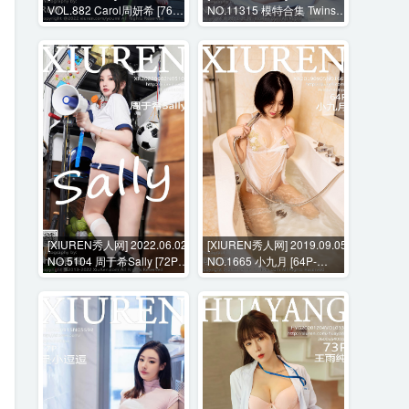
VOL.882 Carol周妍希 [76P-
NO.11315 模特合集 Twins-
690MB]
桃桃 Twins-夭夭 [82P-
1115MB]
[XIUREN秀人网] 2022.06.02
[XIUREN秀人网] 2019.09.05
NO.5104 周于希Sally [72P-
NO.1665 小九月 [64P-
638MB]
153MB]