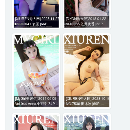
[XIUREN秀人网] 2025.11.27
[DKGirl御女郎]2018.01.22
NO.11041 袁圆 [66P-
VOL.055 苍井优香 [53P-
776MB]
255MB]
[MyGirl美媛馆] 2014.09.09
[XIUREN秀人网] 2023.10.19
Vol.044 Anna徐子琦 [54P-
NO.7530 田冰冰 [69P-
222MB]
702MB]