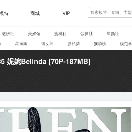
模特
商城
VIP
魅妍社
美媛馆
蜜桃社
菠萝社
星颜社
颜
星乐园
御女郎
影私荟
猫萌榜
模范
5 妮婉Belinda [70P-187MB]