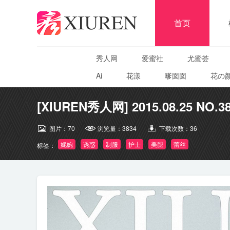
首页
秀人网
爱蜜社
尤蜜荟
Ai
花漾
嗲囡囡
花の
[XIUREN秀人网] 2015.08.25 NO.38
图片：
70
浏览量：
3834
下载次数：
36
妮婉
诱惑
制服
护士
美腿
蕾丝
标签：