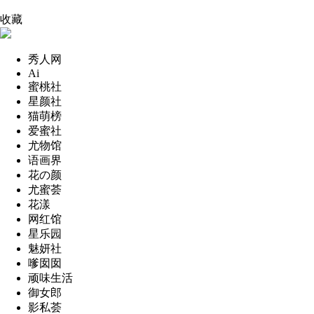
收藏
秀人网
Ai
蜜桃社
星颜社
猫萌榜
爱蜜社
尤物馆
语画界
花の颜
尤蜜荟
花漾
网红馆
星乐园
魅妍社
嗲囡囡
顽味生活
御女郎
影私荟