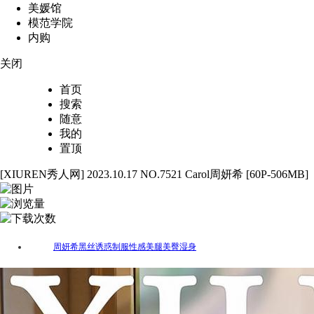
美媛馆
模范学院
内购
关闭
首页
搜索
随意
我的
置顶
[XIUREN秀人网] 2023.10.17 NO.7521 Carol周妍希 [60P-506MB]
60
5553
26
周妍希
黑丝
诱惑
制服
性感
美腿
美臀
湿身
标签：