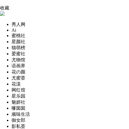
收藏
秀人网
Ai
蜜桃社
星颜社
猫萌榜
爱蜜社
尤物馆
语画界
花の颜
尤蜜荟
花漾
网红馆
星乐园
魅妍社
嗲囡囡
顽味生活
御女郎
影私荟