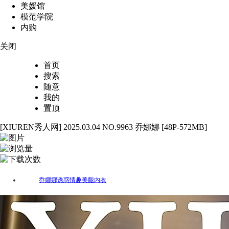
美媛馆
模范学院
内购
关闭
首页
搜索
随意
我的
置顶
[XIUREN秀人网] 2025.03.04 NO.9963 乔娜娜 [48P-572MB]
48
4140
68
乔娜娜
诱惑
情趣
美腿
内衣
标签：