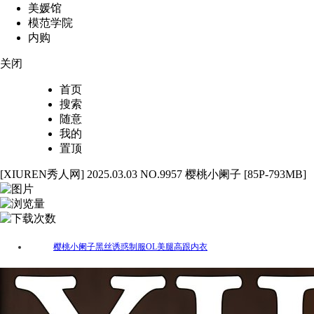
美媛馆
模范学院
内购
关闭
首页
搜索
随意
我的
置顶
[XIUREN秀人网] 2025.03.03 NO.9957 樱桃小阑子 [85P-793MB]
85
4801
34
樱桃小阑子
黑丝
诱惑
制服
OL
美腿
高跟
内衣
标签：