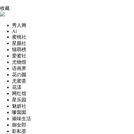
收藏
秀人网
Ai
蜜桃社
星颜社
猫萌榜
爱蜜社
尤物馆
语画界
花の颜
尤蜜荟
花漾
网红馆
星乐园
魅妍社
嗲囡囡
顽味生活
御女郎
影私荟