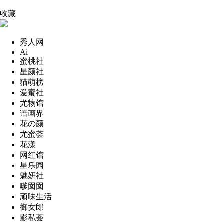
收藏
秀人网
Ai
蜜桃社
星颜社
猫萌榜
爱蜜社
尤物馆
语画界
花の颜
尤蜜荟
花漾
网红馆
星乐园
魅妍社
嗲囡囡
顽味生活
御女郎
影私荟