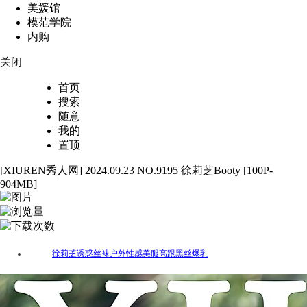
美媛馆
模范学院
内购
关闭
首页
搜索
随意
我的
置顶
[XIUREN秀人网] 2024.09.23 NO.9195 徐莉芝Booty [100P-
904MB]
100
5508
24
徐莉芝
诱惑
丝袜
户外
性感
美腿
高跟
黑丝
爆乳
标签：