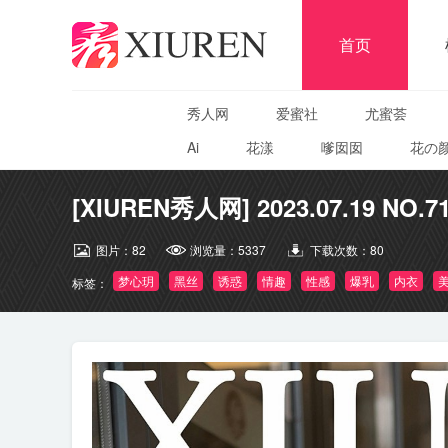
首页
秀人网
爱蜜社
尤蜜荟
Ai
花漾
嗲囡囡
花の
[XIUREN秀人网] 2023.07.19 NO.7
图片：
82
浏览量：
5337
下载次数：
80
梦心玥
黑丝
诱惑
情趣
性感
爆乳
内衣
标签：