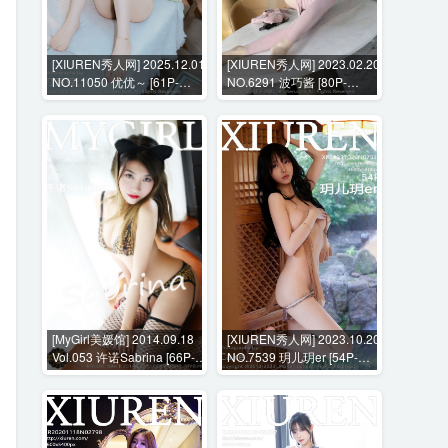
[XIUREN秀人网] 2025.12.01
[XIUREN秀人网] 2023.02.20
NO.11050 优优～ [61P-
NO.6291 波巧酱 [80P-
924MB]
668MB]
[MyGirl美媛馆] 2014.09.18
[XIUREN秀人网] 2023.10.20
Vol.053 许诺Sabrina [66P-
NO.7539 玥儿玥er [54P-
244MB]
527MB]