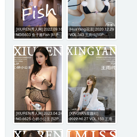
[XIUREN秀人网] 2022.09.16
[HuaYang花漾] 2020.12.29
NO.5603 鱼子酱Fish [81P-
VOL.343 王雨纯[50P-
761MB]
511MB]
[XIUREN秀人网] 2023.04.24
[XINGYAN星颜社]
NO.6625 心妍小公主 [52P-
2022.10.27 VOL.150 王雨纯
493MB]
[75P-823MB]