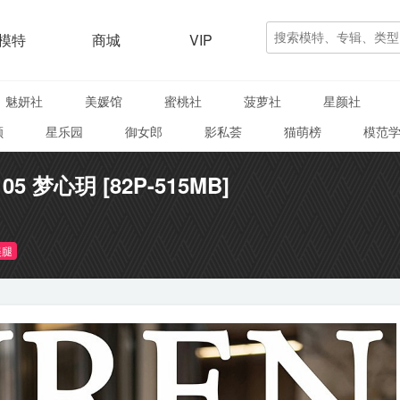
模特
商城
VIP
魅妍社
美媛馆
蜜桃社
菠萝社
星颜社
颜
星乐园
御女郎
影私荟
猫萌榜
模范
105 梦心玥 [82P-515MB]
美腿