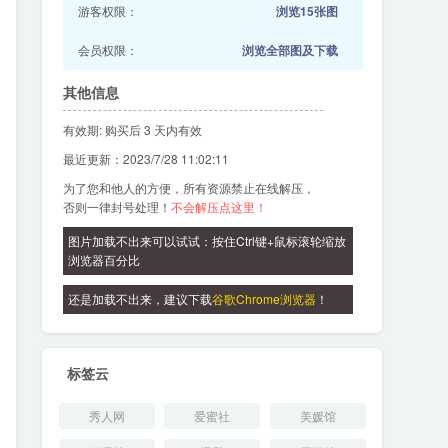
游客权限：
浏览15张图
会员权限：
浏览全部图及下载
其他信息
有效期: 购买后 3 天内有效
最近更新：2023/7/28 11:02:11
为了您和他人的方便，所有资源禁止在线解压，
否则一律封号处理！
不会解压点这里！
图片加载不出来可以试试：按住Ctrl键+鼠标滚轮缩放
浏览器百分比
还是加载不出来，建议下载
谷歌Chrome浏览器
！
标签云
秀人网
爱蜜社
美媛馆