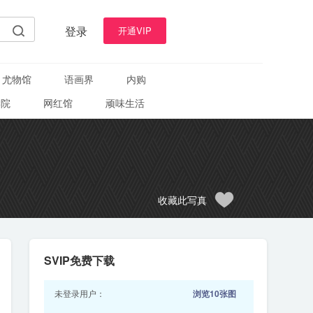
登录
开通VIP
尤物馆
语画界
内购
学院
网红馆
顽味生活
收藏此写真
SVIP免费下载
未登录用户：
浏览10张图