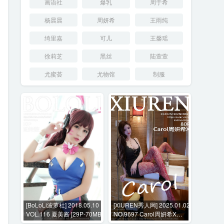
画语社
爆乳
周于希
杨晨晨
周妍希
王雨纯
绮里嘉
可儿
王馨瑶
徐莉芝
黑丝
陆萱萱
尤蜜荟
尤物馆
制服
[BoLoLi波萝社] 2018.05.10
[XIUREN秀人网] 2025.01.02
VOL.116 夏美酱 [29P-70MB]
NO.9697 Carol周妍希X
[80P-860MB]