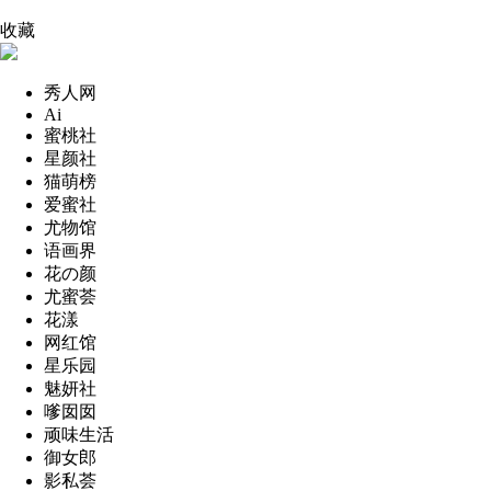
收藏
秀人网
Ai
蜜桃社
星颜社
猫萌榜
爱蜜社
尤物馆
语画界
花の颜
尤蜜荟
花漾
网红馆
星乐园
魅妍社
嗲囡囡
顽味生活
御女郎
影私荟