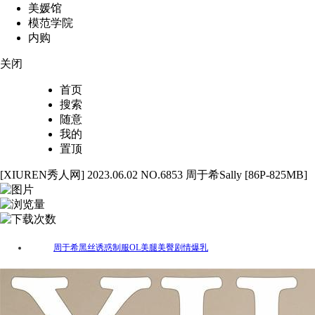
美媛馆
模范学院
内购
关闭
首页
搜索
随意
我的
置顶
[XIUREN秀人网] 2023.06.02 NO.6853 周于希Sally [86P-825MB]
86
8025
30
周于希
黑丝
诱惑
制服
OL
美腿
美臀
剧情
爆乳
标签：