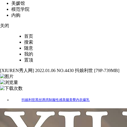
美媛馆
模范学院
内购
关闭
首页
搜索
随意
我的
置顶
[XIUREN秀人网] 2022.01.06 NO.4430 抖娘利世 [79P-739MB]
79
4315
42
抖娘利世
黑丝
诱惑
制服
性感
美腿
美臀
内衣
爆乳
标签：