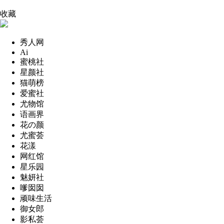
收藏
秀人网
Ai
蜜桃社
星颜社
猫萌榜
爱蜜社
尤物馆
语画界
花の颜
尤蜜荟
花漾
网红馆
星乐园
魅妍社
嗲囡囡
顽味生活
御女郎
影私荟