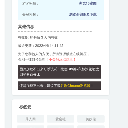
游客权限：
浏览15张图
会员权限：
浏览全部图及下载
其他信息
有效期: 购买后 3 天内有效
最近更新：2022/4/6 14:11:42
为了您和他人的方便，所有资源禁止在线解压，
否则一律封号处理！
不会解压点这里！
图片加载不出来可以试试：按住Ctrl键+鼠标滚轮缩放
浏览器百分比
还是加载不出来，建议下载
谷歌Chrome浏览器
！
标签云
秀人网
爱蜜社
美媛馆