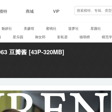
模特
商城
VIP
魅妍社
美媛馆
蜜桃社
菠萝社
星颜社
颜
星乐园
御女郎
影私荟
猫萌榜
模范
963 豆瓣酱 [43P-320MB]