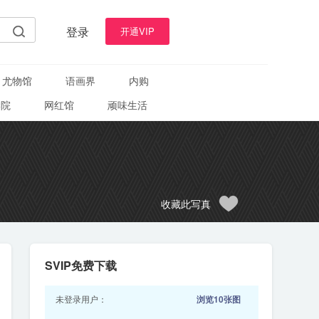
登录
开通VIP
尤物馆
语画界
内购
学院
网红馆
顽味生活
收藏此写真
SVIP免费下载
未登录用户：
浏览10张图