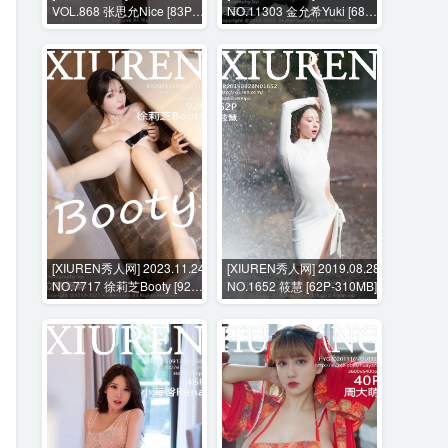
VOL.868 张思允Nice [83P-
NO.11303 金允希Yuki [68P-
697MB]
839MB]
[XIUREN秀人网] 2023.11.24
[XIUREN秀人网] 2019.08.28
NO.7717 徐莉芝Booty [92P-
NO.1652 筱慧 [62P-310MB]
842MB]