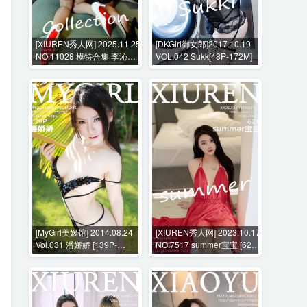
[XIUREN秀人网] 2025.11.25
[DKGirl御女郎]2017.10.19
NO.11028 模特合集 李沁恩
VOL.042 Sukk[48P-172M]
lrene 金允希Yuki [61P-
983MB]
[MyGirl美媛馆] 2014.08.24
[XIUREN秀人网] 2023.10.17
Vol.031 潘娇娇 [139P-
NO.7517 summer宝宝 [62P-
459MB]
472MB]