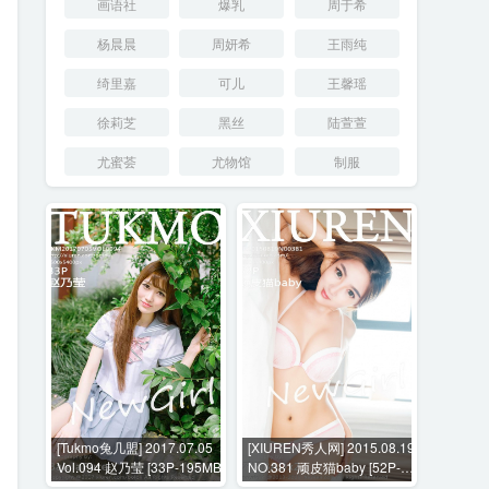
画语社
爆乳
周于希
杨晨晨
周妍希
王雨纯
绮里嘉
可儿
王馨瑶
徐莉芝
黑丝
陆萱萱
尤蜜荟
尤物馆
制服
[Tukmo兔几盟] 2017.07.05
[XIUREN秀人网] 2015.08.19
Vol.094 赵乃莹 [33P-195MB]
NO.381 顽皮猫baby [52P-
278MB]