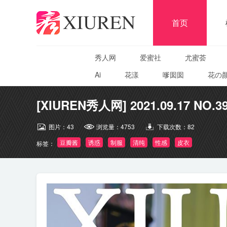
首页
秀人网
爱蜜社
尤蜜荟
Ai
花漾
嗲囡囡
花の
[XIUREN秀人网] 2021.09.17 NO.3
图片：
43
浏览量：
4753
下载次数：
82
豆瓣酱
诱惑
制服
清纯
性感
皮衣
标签：