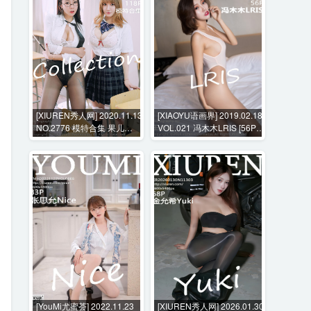
[XIUREN秀人网] 2020.11.13
[XIAOYU语画界] 2019.02.18
NO.2776 模特合集 果儿
VOL.021 冯木木LRIS [56P-
Victoria 周大萌 [118P-
200MB]
1030MB]
[YouMi尤蜜荟] 2022.11.23
[XIUREN秀人网] 2026.01.30