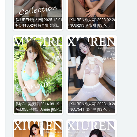
[XIUREN秀人网] 2025.12.01
[XIUREN秀人网] 2023.02.20
NO.11052 模特合集 梨霜儿
NO.6293 唐安琪 [83P-
金允希Yuki [75P-1018MB]
880MB]
[MyGirl美媛馆] 2014.09.19
[XIUREN秀人网] 2023.10.20
Vol.055 子纯儿Annie [65P-
NO.7541 谭小灵 [93P-
303MB]
749MB]