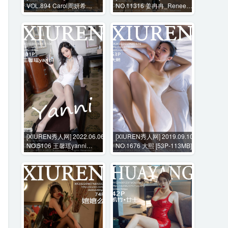
VOL.894 Carol周妍希
NO.11316 姜冉冉_Renee@
[110P-924MB]
[76P-1005MB]
[XIUREN秀人网] 2022.06.06
[XIUREN秀人网] 2019.09.10
NO.5106 王馨瑶yanni
NO.1676 大熙 [53P-113MB]
[101P-833MB]