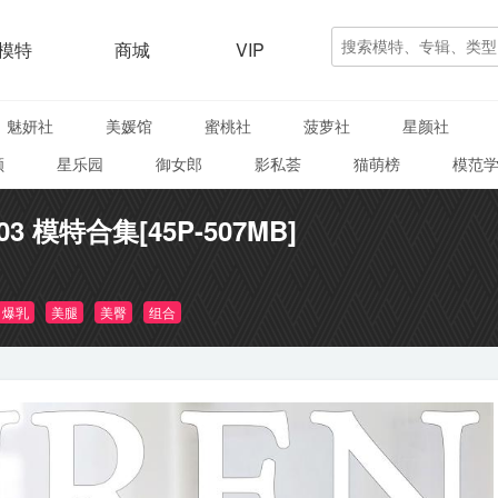
模特
商城
VIP
魅妍社
美媛馆
蜜桃社
菠萝社
星颜社
颜
星乐园
御女郎
影私荟
猫萌榜
模范
003 模特合集[45P-507MB]
爆乳
美腿
美臀
组合