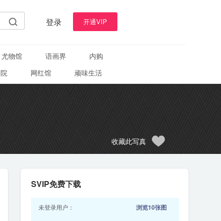
登录
开通VIP
尤物馆
语画界
内购
学院
网红馆
顽味生活
收藏此写真
SVIP免费下载
未登录用户：
浏览10张图