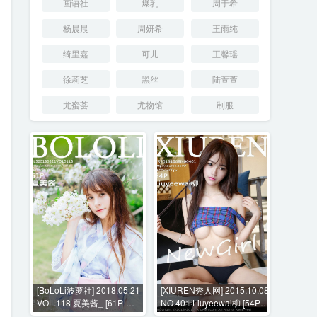
画语社
爆乳
周于希
杨晨晨
周妍希
王雨纯
绮里嘉
可儿
王馨瑶
徐莉芝
黑丝
陆萱萱
尤蜜荟
尤物馆
制服
[BoLoLi波萝社] 2018.05.21
[XIUREN秀人网] 2015.10.08
VOL.118 夏美酱_ [61P-
NO.401 Liuyeewai柳 [54P-
118MB]
499MB]