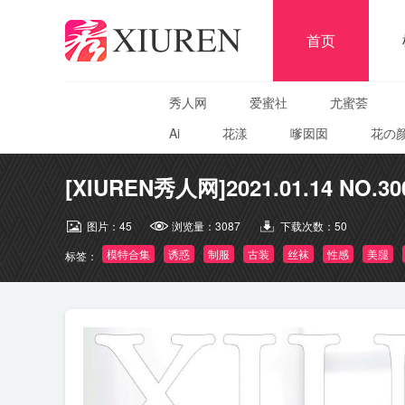
首页
秀人网
爱蜜社
尤蜜荟
Ai
花漾
嗲囡囡
花の
[XIUREN秀人网]2021.01.14 NO.3
图片：
45
浏览量：
3087
下载次数：
50
模特合集
诱惑
制服
古装
丝袜
性感
美腿
标签：