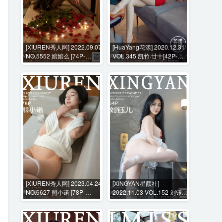
[XIUREN秀人网] 2022.09.07
[HuaYang花漾] 2020.12.31
NO.5552 婠婠么 [74P-
VOL.345 凯竹·廿十[42P-
581MB]
477MB]
[XIUREN秀人网] 2023.04.24
[XINGYAN星颜社]
NO.6627 熊小诺 [78P-
2022.11.03 VOL.152 刘钰儿
749MB]
[64P-525MB]