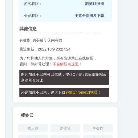
游客权限：
浏览15张图
会员权限：
浏览全部图及下载
其他信息
有效期: 购买后 3 天内有效
最近更新：2022/10/9 23:27:24
为了您和他人的方便，所有资源禁止在线解压，
否则一律封号处理！
不会解压点这里！
图片加载不出来可以试试：按住Ctrl键+鼠标滚轮缩放
浏览器百分比
还是加载不出来，建议下载
谷歌Chrome浏览器
！
标签云
秀人网
爱蜜社
美媛馆