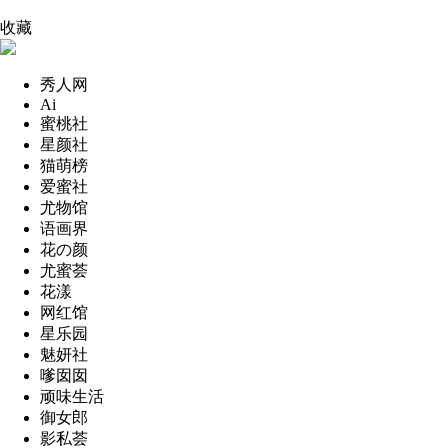
收藏
秀人网
Ai
蜜桃社
星颜社
猫萌榜
爱蜜社
尤物馆
语画界
花の颜
尤蜜荟
花漾
网红馆
星乐园
魅妍社
嗲囡囡
顽味生活
御女郎
影私荟