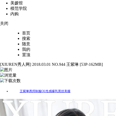
美媛馆
模范学院
内购
关闭
首页
搜索
随意
我的
置顶
[XIUREN秀人网] 2018.03.01 NO.944 王紫琳 [53P-162MB]
53
2490
61
王紫琳
诱惑
制服
OL
性感
爆乳
黑丝
美腿
标签：