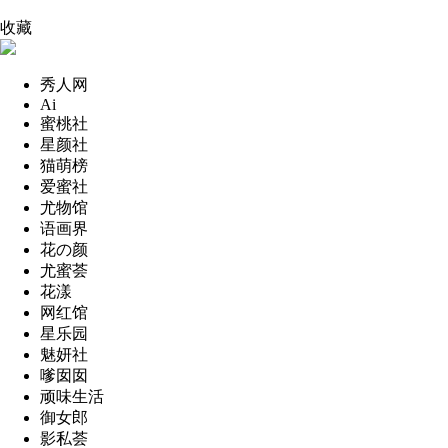
收藏
秀人网
Ai
蜜桃社
星颜社
猫萌榜
爱蜜社
尤物馆
语画界
花の颜
尤蜜荟
花漾
网红馆
星乐园
魅妍社
嗲囡囡
顽味生活
御女郎
影私荟