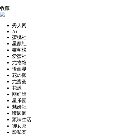
收藏
秀人网
Ai
蜜桃社
星颜社
猫萌榜
爱蜜社
尤物馆
语画界
花の颜
尤蜜荟
花漾
网红馆
星乐园
魅妍社
嗲囡囡
顽味生活
御女郎
影私荟