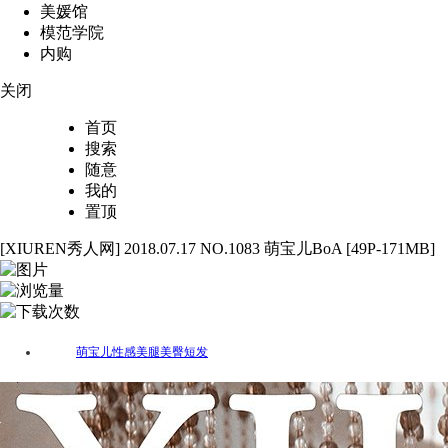
美媛馆
模范学院
内购
关闭
首页
搜索
随意
我的
置顶
[XIUREN秀人网] 2018.07.17 NO.1083 萌宝儿BoA [49P-171MB]
49
2806
92
萌宝儿
性感
美腿
美臀
短发
标签：