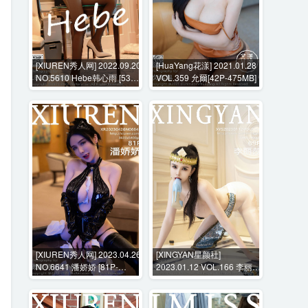
[XIUREN秀人网] 2022.09.20
[HuaYang花漾] 2021.01.28
NO.5610 Hebe韩心雨 [53P-
VOL.359 允爾[42P-475MB]
526MB]
[XIUREN秀人网] 2023.04.26
[XINGYAN星颜社]
NO.6641 潘娇娇 [81P-
2023.01.12 VOL.166 李丽莎
747MB]
[69P-652MB]