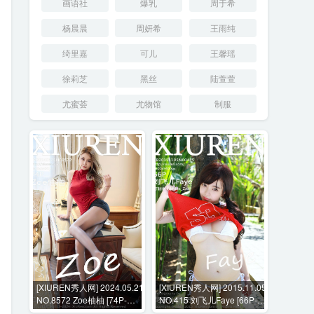
画语社
爆乳
周于希
杨晨晨
周妍希
王雨纯
绮里嘉
可儿
王馨瑶
徐莉芝
黑丝
陆萱萱
尤蜜荟
尤物馆
制服
[XIUREN秀人网] 2024.05.21
[XIUREN秀人网] 2015.11.05
NO.8572 Zoe柚柚 [74P-
NO.415 刘飞儿Faye [66P-
745MB]
222MB]