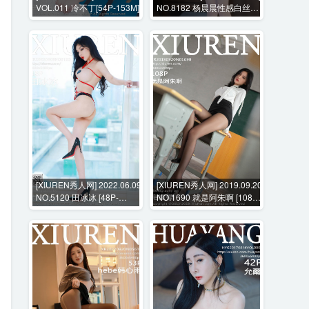
VOL.011 冷不丁[54P-153M]
NO.8182 杨晨晨性感白丝内
衣+花絮视频 [102P+1V-
751MB]
[XIUREN秀人网] 2022.06.09
[XIUREN秀人网] 2019.09.20
NO.5120 田冰冰 [48P-
NO.1690 就是阿朱啊 [108P-
374MB]
287MB]