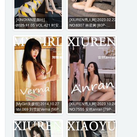
[XINGYAN星颜社]
[XIUREN秀人网] 2023.02.22
2025.11.05 VOL.421 时安安
NO.6307 林星阑 [80P-
[71P-639MB]
758MB]
[MyGirl美媛馆] 2014.10.27
[XIUREN秀人网] 2023.10.24
Vol.069 刘雪妮Verna [56P-
NO.7555 安然anran [79P-
215MB]
690MB]