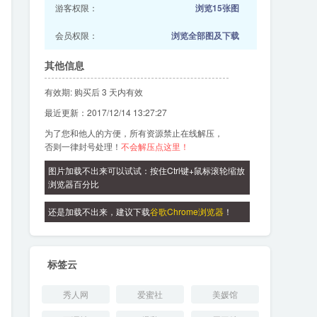
游客权限：
浏览15张图
会员权限：
浏览全部图及下载
其他信息
有效期: 购买后 3 天内有效
最近更新：2017/12/14 13:27:27
为了您和他人的方便，所有资源禁止在线解压，
否则一律封号处理！
不会解压点这里！
图片加载不出来可以试试：按住Ctrl键+鼠标滚轮缩放
浏览器百分比
还是加载不出来，建议下载
谷歌Chrome浏览器
！
标签云
秀人网
爱蜜社
美媛馆