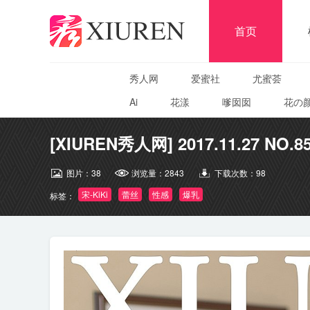
首页
秀人网
爱蜜社
尤蜜荟
Ai
花漾
嗲囡囡
花の
[XIUREN秀人网] 2017.11.27 NO.85
图片：
38
浏览量：
2843
下载次数：
98
宋-KiKi
蕾丝
性感
爆乳
标签：