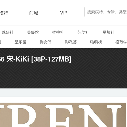
模特
商城
VIP
魅妍社
美媛馆
蜜桃社
菠萝社
星颜社
颜
星乐园
御女郎
影私荟
猫萌榜
模范
6 宋-KiKi [38P-127MB]