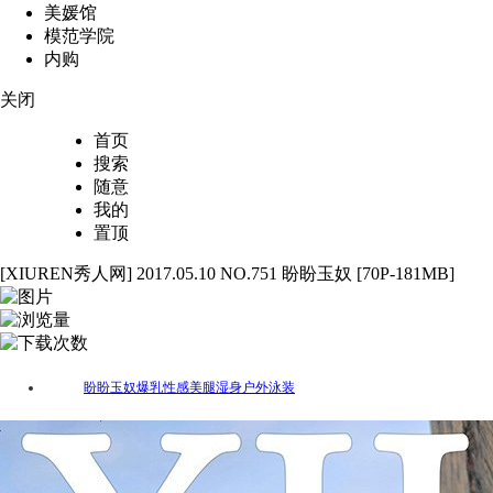
美媛馆
模范学院
内购
关闭
首页
搜索
随意
我的
置顶
[XIUREN秀人网] 2017.05.10 NO.751 盼盼玉奴 [70P-181MB]
70
3752
89
盼盼玉奴
爆乳
性感
美腿
湿身
户外
泳装
标签：