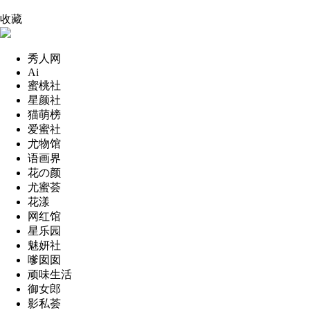
收藏
秀人网
Ai
蜜桃社
星颜社
猫萌榜
爱蜜社
尤物馆
语画界
花の颜
尤蜜荟
花漾
网红馆
星乐园
魅妍社
嗲囡囡
顽味生活
御女郎
影私荟