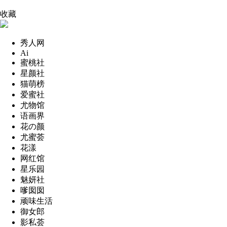
收藏
秀人网
Ai
蜜桃社
星颜社
猫萌榜
爱蜜社
尤物馆
语画界
花の颜
尤蜜荟
花漾
网红馆
星乐园
魅妍社
嗲囡囡
顽味生活
御女郎
影私荟