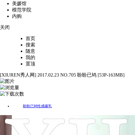
美媛馆
模范学院
内购
关闭
首页
搜索
随意
我的
置顶
[XIUREN秀人网] 2017.02.23 NO.705 盼盼已鸠 [53P-163MB]
53
3550
23
盼盼已鸠
性感
爆乳
标签：