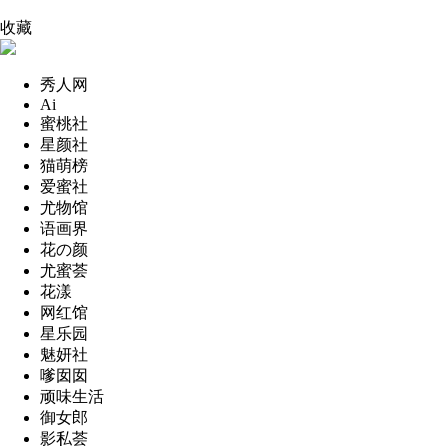
收藏
秀人网
Ai
蜜桃社
星颜社
猫萌榜
爱蜜社
尤物馆
语画界
花の颜
尤蜜荟
花漾
网红馆
星乐园
魅妍社
嗲囡囡
顽味生活
御女郎
影私荟