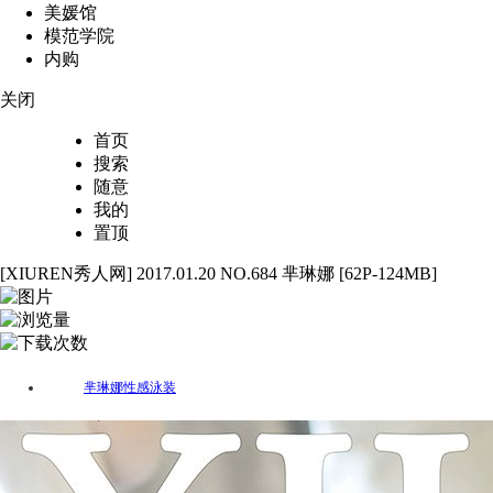
美媛馆
模范学院
内购
关闭
首页
搜索
随意
我的
置顶
[XIUREN秀人网] 2017.01.20 NO.684 芈琳娜 [62P-124MB]
62
1624
64
芈琳娜
性感
泳装
标签：