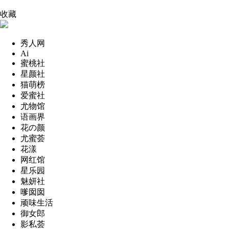
收藏
秀人网
Ai
蜜桃社
星颜社
猫萌榜
爱蜜社
尤物馆
语画界
花の颜
尤蜜荟
花漾
网红馆
星乐园
魅妍社
嗲囡囡
顽味生活
御女郎
影私荟