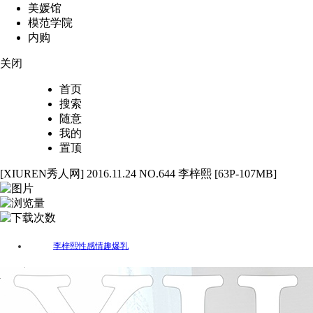
美媛馆
模范学院
内购
关闭
首页
搜索
随意
我的
置顶
[XIUREN秀人网] 2016.11.24 NO.644 李梓熙 [63P-107MB]
63
2588
77
李梓熙
性感
情趣
爆乳
标签：