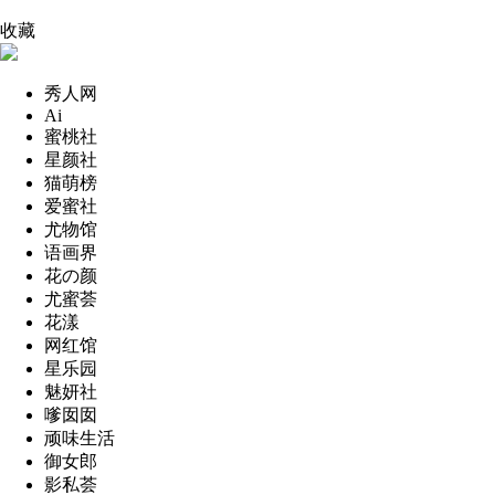
收藏
秀人网
Ai
蜜桃社
星颜社
猫萌榜
爱蜜社
尤物馆
语画界
花の颜
尤蜜荟
花漾
网红馆
星乐园
魅妍社
嗲囡囡
顽味生活
御女郎
影私荟