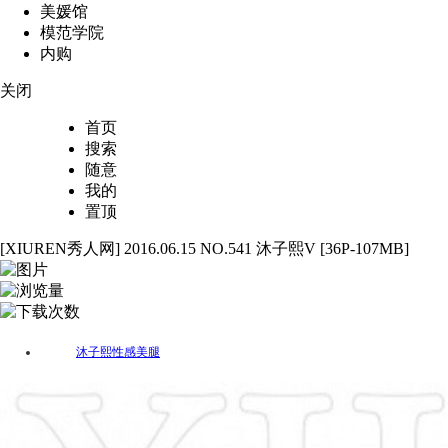
美媛馆
模范学院
内购
关闭
首页
搜索
随意
我的
置顶
[XIUREN秀人网] 2016.06.15 NO.541 沐子熙V [36P-107MB]
36
2672
40
沐子熙
性感
美腿
标签：