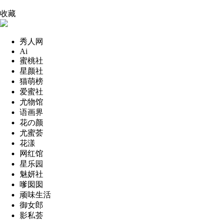
收藏
秀人网
Ai
蜜桃社
星颜社
猫萌榜
爱蜜社
尤物馆
语画界
花の颜
尤蜜荟
花漾
网红馆
星乐园
魅妍社
嗲囡囡
顽味生活
御女郎
影私荟