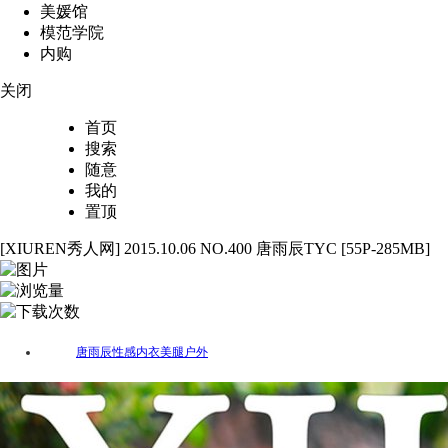
美媛馆
模范学院
内购
关闭
首页
搜索
随意
我的
置顶
[XIUREN秀人网] 2015.10.06 NO.400 唐雨辰TYC [55P-285MB]
55
3683
95
唐雨辰
性感
内衣
美腿
户外
标签：