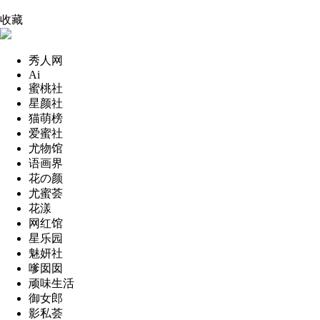
收藏
秀人网
Ai
蜜桃社
星颜社
猫萌榜
爱蜜社
尤物馆
语画界
花の颜
尤蜜荟
花漾
网红馆
星乐园
魅妍社
嗲囡囡
顽味生活
御女郎
影私荟