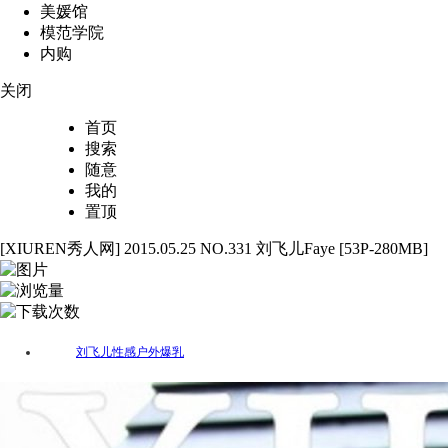
美媛馆
模范学院
内购
关闭
首页
搜索
随意
我的
置顶
[XIUREN秀人网] 2015.05.25 NO.331 刘飞儿Faye [53P-280MB]
53
2468
46
刘飞儿
性感
户外
爆乳
标签：