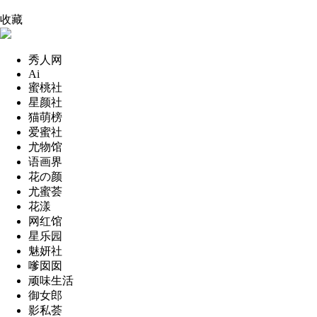
收藏
秀人网
Ai
蜜桃社
星颜社
猫萌榜
爱蜜社
尤物馆
语画界
花の颜
尤蜜荟
花漾
网红馆
星乐园
魅妍社
嗲囡囡
顽味生活
御女郎
影私荟