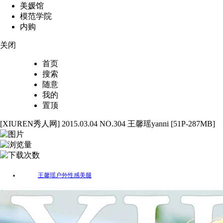
美媛馆
模范学院
内购
关闭
首页
搜索
随意
我的
置顶
[XIUREN秀人网] 2015.03.04 NO.304 王馨瑶yanni [51P-287MB]
51
2536
78
王馨瑶
户外
性感
美腿
标签：