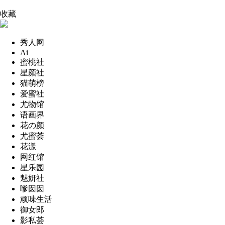
收藏
秀人网
Ai
蜜桃社
星颜社
猫萌榜
爱蜜社
尤物馆
语画界
花の颜
尤蜜荟
花漾
网红馆
星乐园
魅妍社
嗲囡囡
顽味生活
御女郎
影私荟