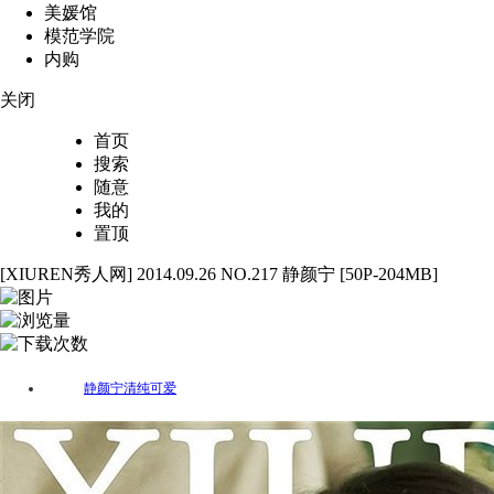
美媛馆
模范学院
内购
关闭
首页
搜索
随意
我的
置顶
[XIUREN秀人网] 2014.09.26 NO.217 静颜宁 [50P-204MB]
50
2547
41
静颜宁
清纯
可爱
标签：