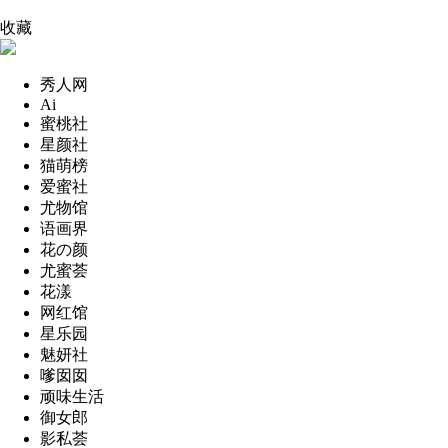
收藏
秀人网
Ai
蜜桃社
星颜社
猫萌榜
爱蜜社
尤物馆
语画界
花の颜
尤蜜荟
花漾
网红馆
星乐园
魅妍社
嗲囡囡
顽味生活
御女郎
影私荟