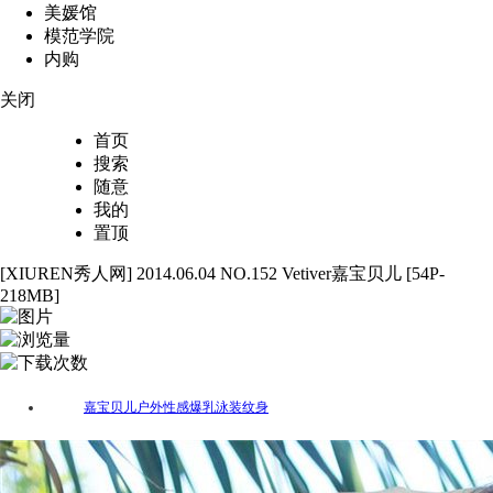
美媛馆
模范学院
内购
关闭
首页
搜索
随意
我的
置顶
[XIUREN秀人网] 2014.06.04 NO.152 Vetiver嘉宝贝儿 [54P-
218MB]
54
2635
41
嘉宝贝儿
户外
性感
爆乳
泳装
纹身
标签：