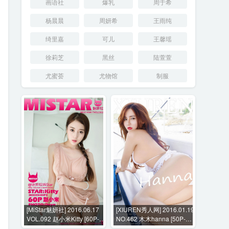
画语社
爆乳
周于希
杨晨晨
周妍希
王雨纯
绮里嘉
可儿
王馨瑶
徐莉芝
黑丝
陆萱萱
尤蜜荟
尤物馆
制服
[MiStar魅妍社] 2016.06.17
[XIUREN秀人网] 2016.01.19
VOL.092 赵小米Kitty [60P-
NO.462 木木hanna [50P-
182MB]
145MB]