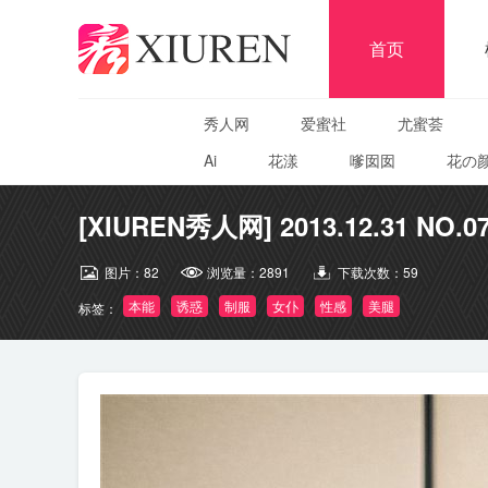
首页
秀人网
爱蜜社
尤蜜荟
Ai
花漾
嗲囡囡
花の
[XIUREN秀人网] 2013.12.31 NO.07
图片：
82
浏览量：
2891
下载次数：
59
本能
诱惑
制服
女仆
性感
美腿
标签：