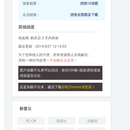
游客权限：
浏览15张图
会员权限：
浏览全部图及下载
其他信息
有效期: 购买后 3 天内有效
最近更新：2014/3/27 12:14:03
为了您和他人的方便，所有资源禁止在线解压，
否则一律封号处理！
不会解压点这里！
图片加载不出来可以试试：按住Ctrl键+鼠标滚轮缩放
浏览器百分比
还是加载不出来，建议下载
谷歌Chrome浏览器
！
标签云
秀人网
爱蜜社
美媛馆