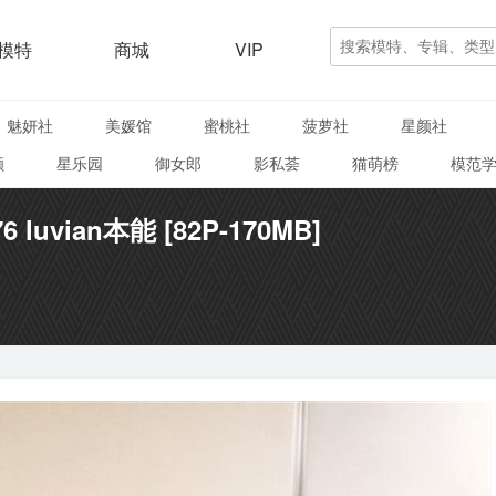
模特
商城
VIP
魅妍社
美媛馆
蜜桃社
菠萝社
星颜社
颜
星乐园
御女郎
影私荟
猫萌榜
模范
6 luvian本能 [82P-170MB]