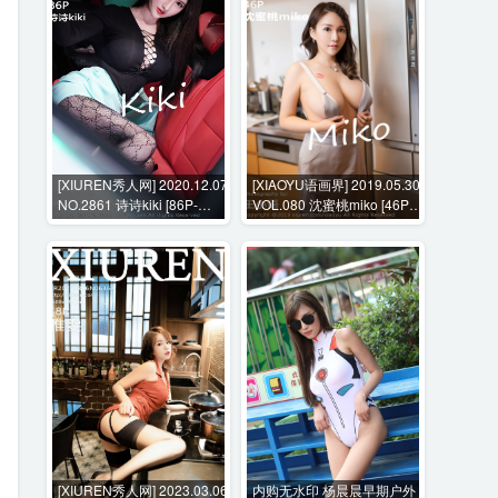
[XIUREN秀人网] 2020.12.07
[XIAOYU语画界] 2019.05.30
NO.2861 诗诗kiki [86P-
VOL.080 沈蜜桃miko [46P-
819MB]
173MB]
[XIUREN秀人网] 2023.03.06
内购无水印 杨晨晨早期户外