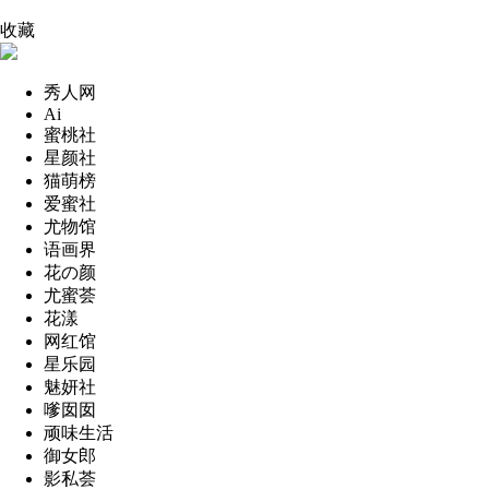
收藏
秀人网
Ai
蜜桃社
星颜社
猫萌榜
爱蜜社
尤物馆
语画界
花の颜
尤蜜荟
花漾
网红馆
星乐园
魅妍社
嗲囡囡
顽味生活
御女郎
影私荟