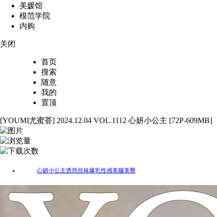
美媛馆
模范学院
内购
关闭
首页
搜索
随意
我的
置顶
[YOUMI尤蜜荟] 2024.12.04 VOL.1112 心妍小公主 [72P-609MB]
72
4390
96
心妍小公主
诱惑
丝袜
爆乳
性感
美腿
美臀
标签：