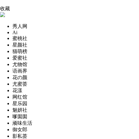
收藏
秀人网
Ai
蜜桃社
星颜社
猫萌榜
爱蜜社
尤物馆
语画界
花の颜
尤蜜荟
花漾
网红馆
星乐园
魅妍社
嗲囡囡
顽味生活
御女郎
影私荟