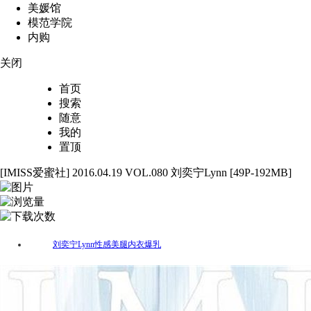
美媛馆
模范学院
内购
关闭
首页
搜索
随意
我的
置顶
[IMISS爱蜜社] 2016.04.19 VOL.080 刘奕宁Lynn [49P-192MB]
49
4672
86
刘奕宁Lynn
性感
美腿
内衣
爆乳
标签：