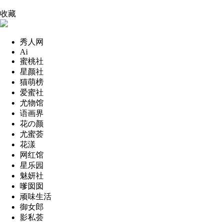
收藏
秀人网
Ai
蜜桃社
星颜社
猫萌榜
爱蜜社
尤物馆
语画界
花の颜
尤蜜荟
花漾
网红馆
星乐园
魅妍社
嗲囡囡
顽味生活
御女郎
影私荟