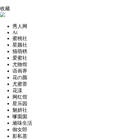
收藏
秀人网
Ai
蜜桃社
星颜社
猫萌榜
爱蜜社
尤物馆
语画界
花の颜
尤蜜荟
花漾
网红馆
星乐园
魅妍社
嗲囡囡
顽味生活
御女郎
影私荟