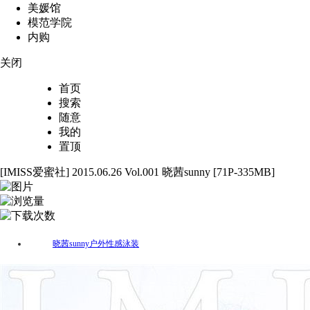
美媛馆
模范学院
内购
关闭
首页
搜索
随意
我的
置顶
[IMISS爱蜜社] 2015.06.26 Vol.001 晓茜sunny [71P-335MB]
71
4122
79
晓茜sunny
户外
性感
泳装
标签：